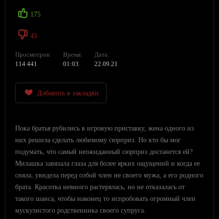
175
45
Просмотров:
Время:
Дата:
114 441
01:03
22.09.21
Добавить в закладки
Пока братья рубились в игровую приставку, жена одного из
них решила сделать любимому сюрприз. Но кто бы мог
подумать, что самый неожиданный сюрприз достанется ей?
Милашка завязала глаза для более ярких ощущений и когда ее
сняла, увидела перед собой член не своего мужа, а его родного
брата. Красотка немного растерялась, но не отказалась от
такого шанса, чтобы наконец то испробовать огромный член
мускулистого родственника своего супруга.