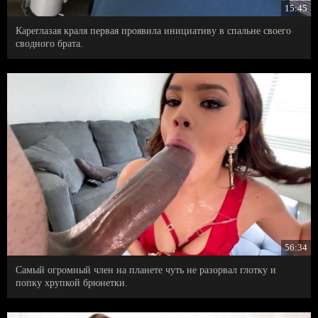
15:45
Кареглазая краля первая проявила инициативу в спальне своего
сводного брата.
56:34
Самый огромный член на планете чуть не разорвал глотку и
попку хрупкой брюнетки.